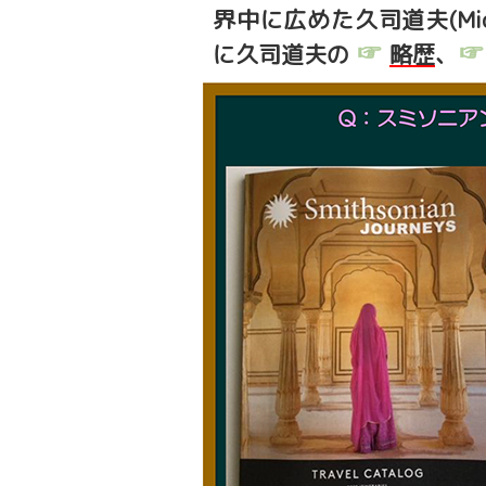
界中に広めた久司道夫(Mic
☞
☞
に久司道夫の
略歴
、