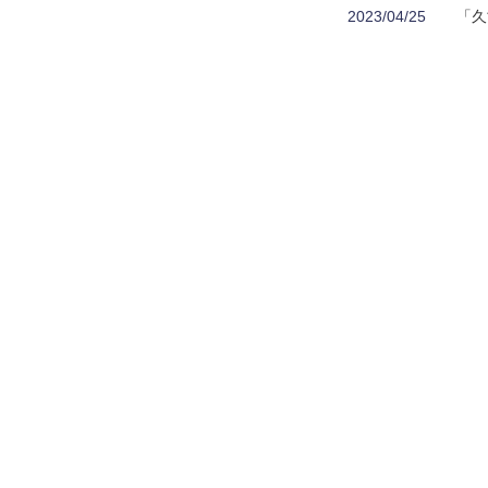
2023/04/25
「久
2023/04/03
MA
かも
ト
に、
後日
2023/03/12
地球
2023/01/06
新年
本年