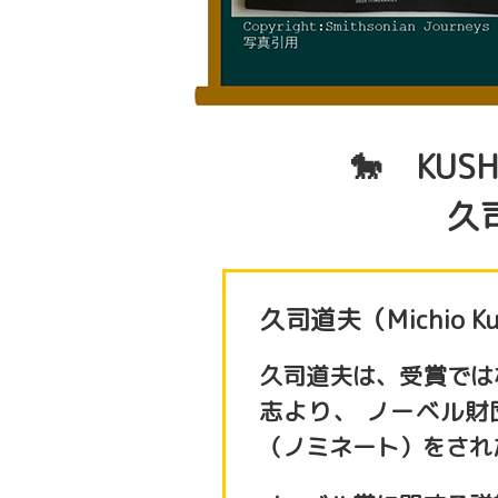
🐎 KUSH
久
久司道夫（Michio 
久司道夫は、受賞ではな
志より、 ノーベル
（ノミネート）をされ